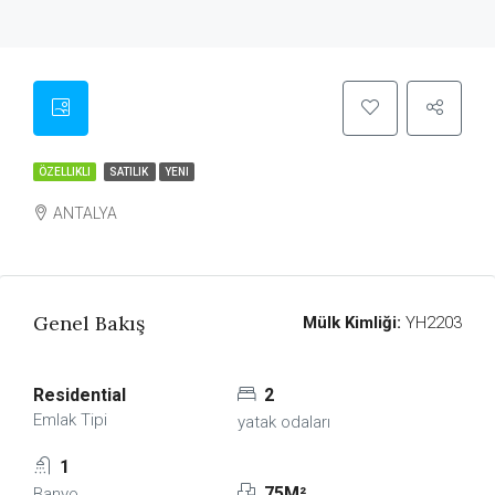
ÖZELLIKLI
SATILIK
YENI
ANTALYA
Genel Bakış
Mülk Kimliği:
YH2203
Residential
2
Emlak Tipi
yatak odaları
1
75M²
Banyo