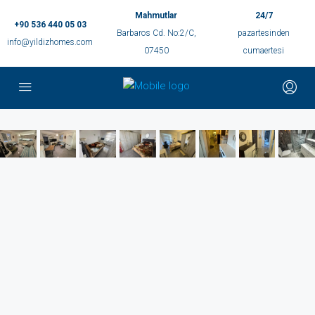
Mahmutlar
24/7
+90 536 440 05 03
Barbaros Cd. No:2/C,
pazartesinden
info@yildizhomes.com
07450
cumaertesi