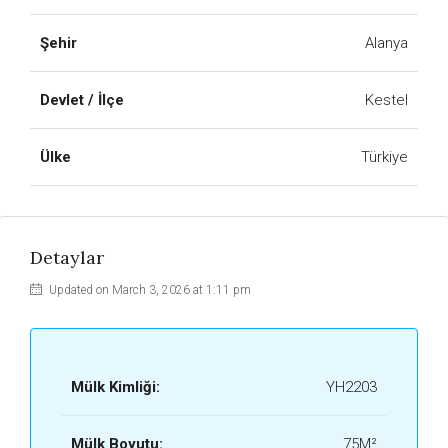
Şehir
Alanya
Devlet / İlçe
Kestel
Ülke
Türkiye
Detaylar
Updated on March 3, 2026 at 1:11 pm
Mülk Kimliği:
YH2203
Mülk Boyutu:
75M²