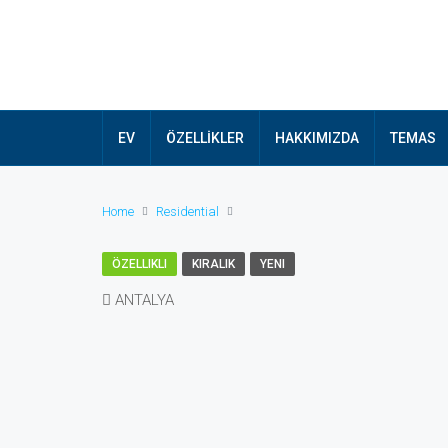
EV
ÖZELLİKLER
HAKKIMIZDA
TEMAS
Home
Residential
ÖZELLIKLI
KIRALIK
YENI
ANTALYA