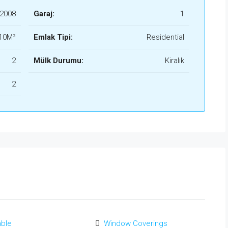
2008
Garaj:
1
10M²
Emlak Tipi:
Residential
2
Mülk Durumu:
Kiralık
2
able
Window Coverings