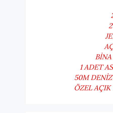
2
J
AÇ
BİNA 
1 ADET A
50M DENİZ
ÖZEL AÇIK