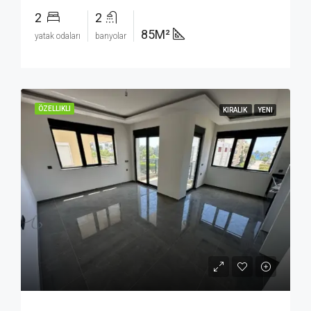
2
2
85M²
yatak odaları
banyolar
ÖZELLIKLI
KIRALIK
YENI