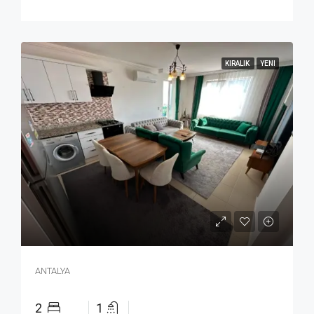
KIRALIK
YENI
ANTALYA
2
1