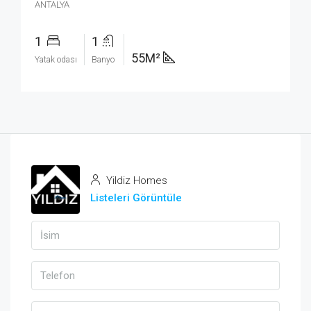
ANTALYA
1
1
55M²
Yatak odası
Banyo
Yildiz Homes
Listeleri Görüntüle