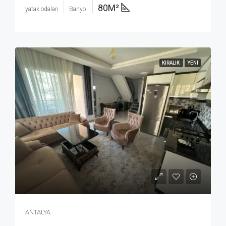
80M²
yatak odaları
Banyo
KIRALIK
YENI
ANTALYA