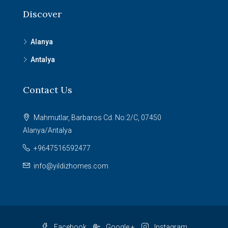
Discover
Alanya
Antalya
Contact Us
Mahmutlar, Barbaros Cd. No:2/C, 07450
Alanya/Antalya
+9647516592477
info@yildizhomes.com
Facebook
Google +
Instagram