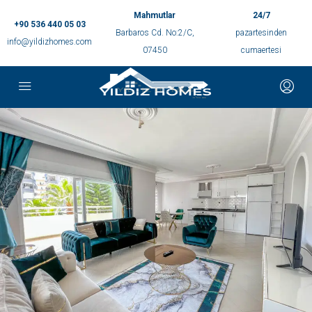
Mahmutlar
24/7
+90 536 440 05 03
Barbaros Cd. No:2/C,
pazartesinden
info@yildizhomes.com
07450
cumaertesi