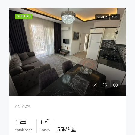
ÖZELLIKLI
KIRALIK
YENI
ANTALYA
1
1
55M²
Yatak odası
Banyo