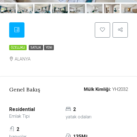
ÖZELLIKLI
SATILIK
YENI
ALANYA
Genel Bakış
Mülk Kimliği:
YH2032
Residential
2
Emlak Tipi
yatak odaları
2
135M²
banyolar