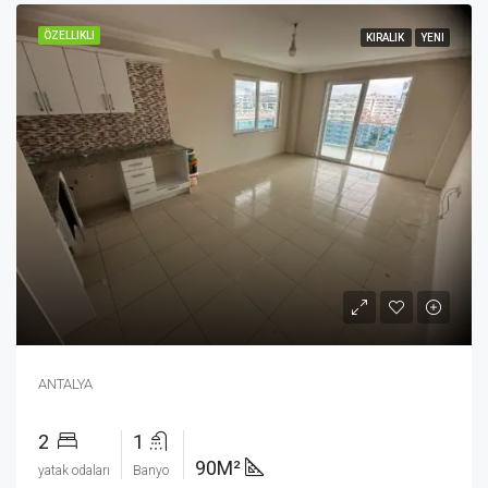
ÖZELLIKLI
KIRALIK
YENI
ANTALYA
2
1
90M²
yatak odaları
Banyo