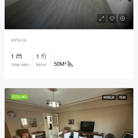
ANTALYA
1
1
50M²
Yatak odası
Banyo
ÖZELLIKLI
KIRALIK
YENI