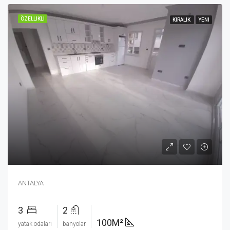
ÖZELLIKLI
KIRALIK
YENI
ANTALYA
3
2
100M²
yatak odaları
banyolar