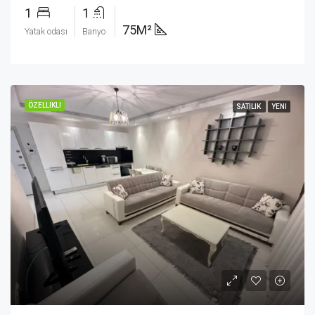
1
1
75M²
Yatak odası
Banyo
ÖZELLIKLI
SATILIK
YENI