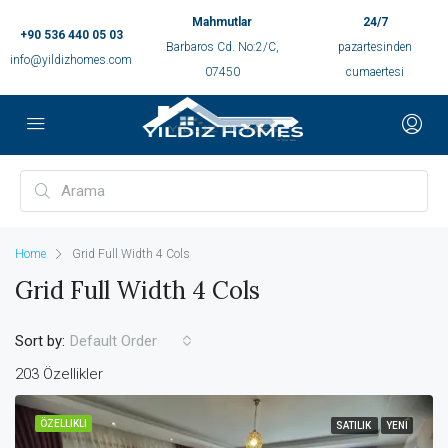
Mahmutlar
24/7
+90 536 440 05 03
Barbaros Cd. No:2/C,
pazartesinden
info@yildizhomes.com
07450
cumaertesi
Home
Grid Full Width 4 Cols
Grid Full Width 4 Cols
Sort by:
Default Order
203 Özellikler
ÖZELLIKLI
SATILIK
YENI