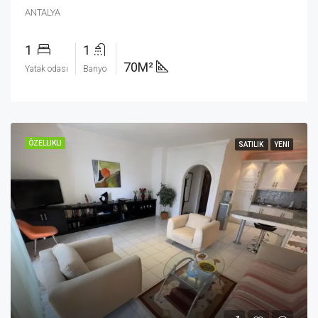
ANTALYA
1
1
70M²
Yatak odası
Banyo
ÖZELLIKLI
SATILIK
YENI