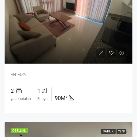
ANTALYA
2
1
90M²
yatak odaları
Banyo
ÖZELLIKLI
SATILIK
YENI