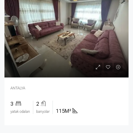
ANTALYA
3
2
115M²
yatak odaları
banyolar