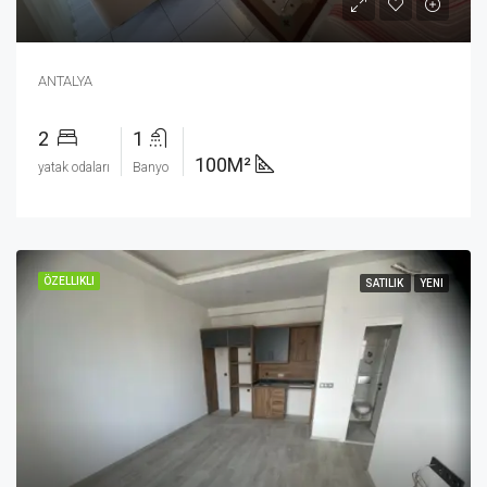
ANTALYA
2
1
100M²
yatak odaları
Banyo
ÖZELLIKLI
SATILIK
YENI