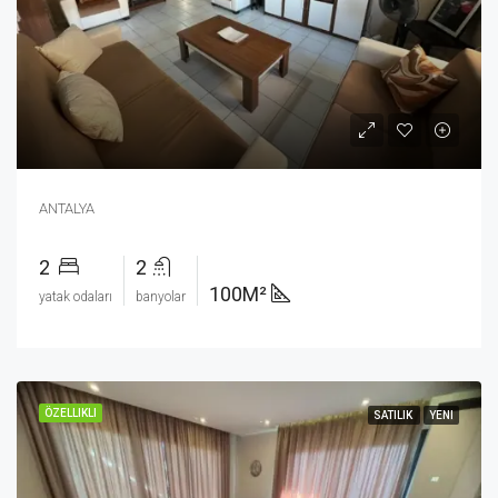
ANTALYA
2
2
100M²
yatak odaları
banyolar
ÖZELLIKLI
SATILIK
YENI