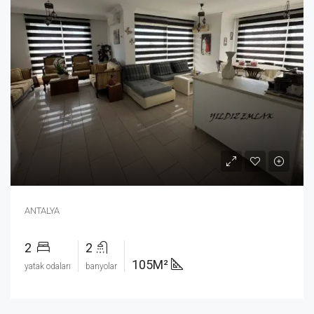
ANTALYA
2
2
105M²
yatak odaları
banyolar