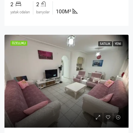
2
2
100M²
yatak odaları
banyolar
ÖZELLIKLI
SATILIK
YENI