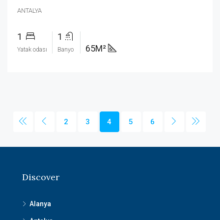
ANTALYA
1
1
65M²
Yatak odası
Banyo
2
3
4
5
6
Discover
Alanya